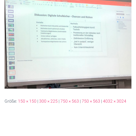
Größe:
150 × 150
|
300 × 225
|
750 × 563
|
750 × 563
|
4032 × 3024