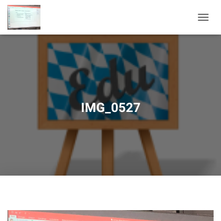
N
A
V
I
G
A
T
I
O
IMG_0527
N
U
M
S
C
H
A
L
T
E
N