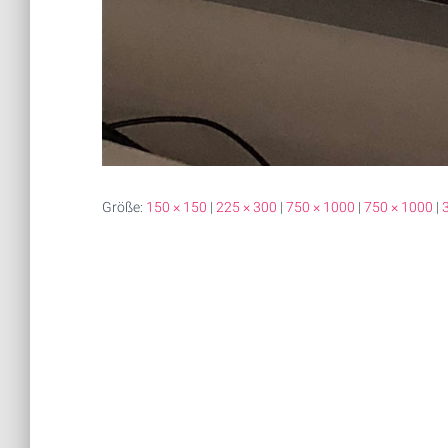
Größe:
150 × 150
|
225 × 300
|
750 × 1000
|
750 × 1000
|