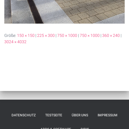
Größe:
150 × 150
|
225 × 300
|
750 × 1000
|
750 × 1000
|
360 × 240
|
3024 × 4032
DATENSCHUTZ
TESTSEITE
ÜBER UNS
IMPRESSUM