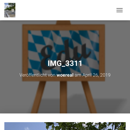
N
A
V
I
G
A
T
I
O
IMG_3311
N
U
Veröffentlicht von
woereal
am
April 26, 2019
M
S
C
H
A
L
T
E
N